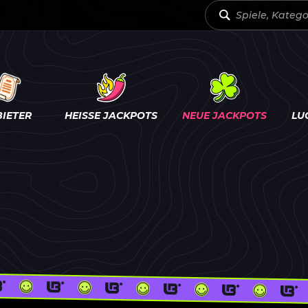
Spiele, Katego
IETER
HEISSE JACKPOTS
NEUE JACKPOTS
LU