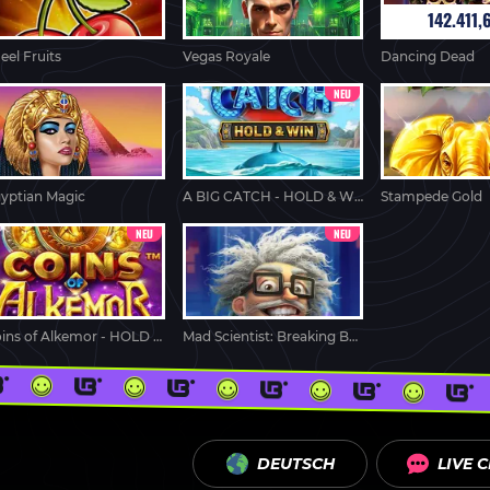
142.411,
Reel Fruits
Vegas Royale
Dancing Dead
NEU
yptian Magic
A BIG CATCH - HOLD & WIN
Stampede Gold
NEU
NEU
Coins of Alkemor - HOLD & WIN
Mad Scientist: Breaking Beakers - Hold & Win
DEUTSCH
LIVE 