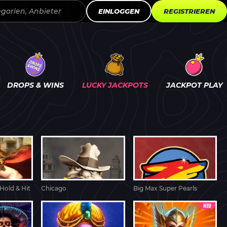
egorien, Anbieter
EINLOGGEN
REGISTRIEREN
DROPS & WINS
LUCKY JACKPOTS
JACKPOT PLAY
 Hold & Hit
Chicago
Big Max Super Pearls
NEU