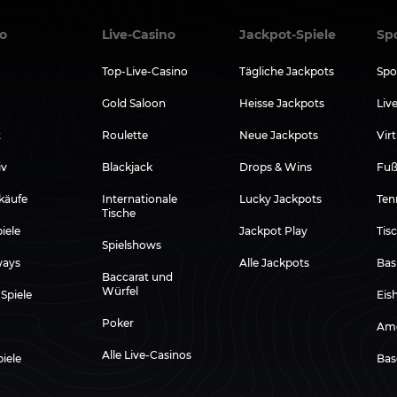
no
Live-Casino
Jackpot-Spiele
Sp
Top-Live-Casino
Tägliche Jackpots
Spo
Gold Saloon
Heisse Jackpots
Liv
t
Roulette
Neue Jackpots
Vir
iv
Blackjack
Drops & Wins
Fuß
käufe
Internationale
Lucky Jackpots
Ten
Tische
piele
Jackpot Play
Tis
Spielshows
ays
Alle Jackpots
Bas
Baccarat und
Würfel
-Spiele
Eis
Poker
Ame
Alle Live-Casinos
piele
Bas