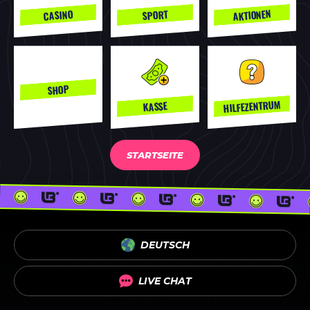
AKTIONEN
CASINO
SPORT
SHOP
HILFEZENTRUM
KASSE
STARTSEITE
DEUTSCH
LIVE CHAT